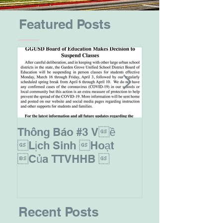
Featured Posts
Thông Báo #3 Về
Thông Báo Ghi
Năm Học 2019-
Lịch Sinh Hoạt
Của TTVHHB 
Recent Posts