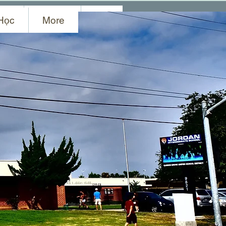
uấn
Liên Lạc
More
Học
More