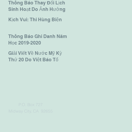
Thông Báo Thay Đổi Lịch
Sinh Hoạt Do Ảnh Hưởng
Của Coronavirus CoVid-
Kịch Vui: Thi Hùng Biện
19.
Thông Báo Ghi Danh Năm
Học 2019-2020
Giải Viết Về Nước Mỹ Kỳ
Thứ 20 Do Việt Báo Tổ
Chức - Bé Viết Văn Việt.
Address
P.O. Box 727
​Midway City, CA 92655