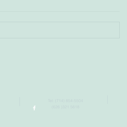
Liên Lạc
Tel: (714) 854-5504
(626 )321 5618