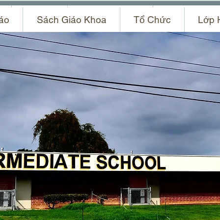
c
Lớp Học
Thời Khóa Biểu
Ban Giảng H
áo
Sách Giáo Khoa
Tổ Chức
Lớp 