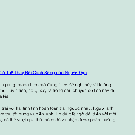
Có Thể Thay Đổi Cách Sống của Người Đọc
 ba gang, mang theo mà đựng.” Lời đề nghị này rất không 
khế. Tuy nhiên, nó lại xảy ra trong câu chuyện cổ tích này để 
 kia.  
rai với hai tính tình hoàn toàn trái ngược nhau. Người anh 
em trai tốt bụng và hiền lành. Họ đã bất ngờ đối diện với một 
họ có thể vượt qua thử thách đó và nhận được phần thưởng, 
 