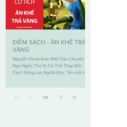
ĐIỂM SÁCH - ĂN KHẾ TRẢ
VÀNG
Nguyễn Khoa Alan Một Câu Chuyện
Ngụ Ngôn Thú Vị Có Thể Thay Đổi
Cách Sống của Người Đọc “Ăn một quả,
trả một vàng, may túi ba gang, mang...
1
/
9