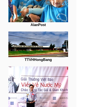
AlanPost
TTVHHongBang