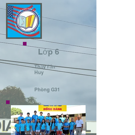
Lớp 6
Thầy Tấn
Huy
​Phòng G31