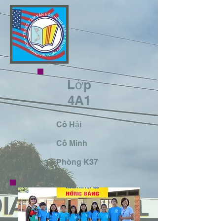
Lớp
4A1
Cô Hải
​Cô Minh
​Phòng K37