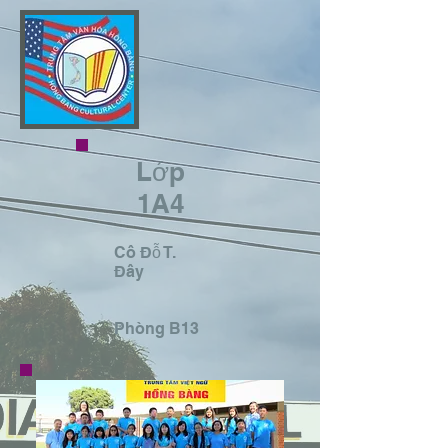
Lớp
1A4
Cô Đỗ T.
Đây
​Phòng B13