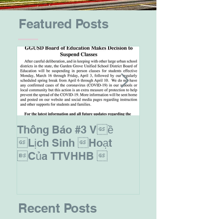
Featured Posts
Thông Báo #3 Về
Thông Báo Ghi
Năm Học 2019-
Lịch Sinh Hoạt
Của TTVHHB 
Recent Posts